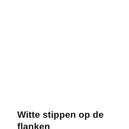
Witte stippen op de 
f
l
anken 